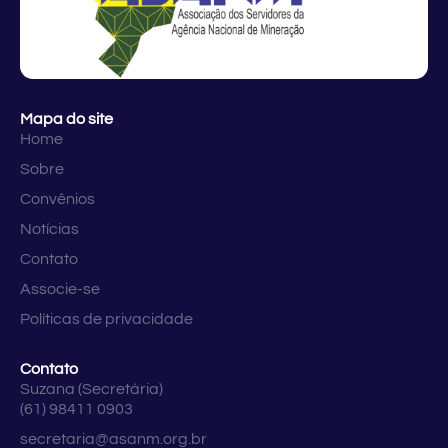
Mapa do site
Home
Sobre
Convênios
Notícias
Contato
Associe-se
Políticas de privacidade
Contato
Suzana (Secretária)
(61) 98411 0903
secretaria@asanm.org.br