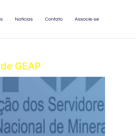
os
Notícias
Contato
Associe-se
úde GEAP