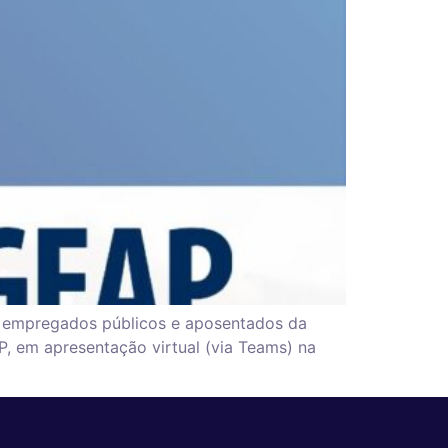
, empregados públicos e aposentados da
, em apresentação virtual (via Teams) na