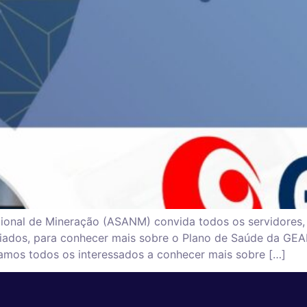
ional de Mineração (ASANM) convida todos os servidores
ados, para conhecer mais sobre o Plano de Saúde da GEAP
idamos todos os interessados a conhecer mais sobre […]