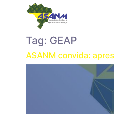
Tag:
GEAP
ASANM convida: apres