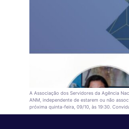
A Associação dos Servidores da Agência Nac
ANM, independente de estarem ou não associ
próxima quinta-feira, 09/10, às 19:30. Conv