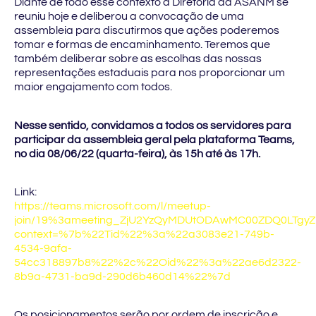
Diante de todo esse contexto a Diretoria da ASANM se
reuniu hoje e deliberou a convocação de uma
assembleia para discutirmos que ações poderemos
tomar e formas de encaminhamento. Teremos que
também deliberar sobre as escolhas das nossas
representações estaduais para nos proporcionar um
maior engajamento com todos.
Nesse sentido, convidamos a todos os servidores para
participar da assembleia geral pela plataforma Teams,
no dia 08/06/22 (quarta-feira), às 15h até às 17h.
Link:
https://teams.microsoft.com/l/meetup-
join/19%3ameeting_ZjU2YzQyMDUtODAwMC00ZDQ0LTgyZ
context=%7b%22Tid%22%3a%22a3083e21-749b-
4534-9afa-
54cc318897b8%22%2c%22Oid%22%3a%22ae6d2322-
8b9a-4731-ba9d-290d6b460d14%22%7d
Os posicionamentos serão por ordem de inscrição e