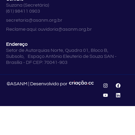
Suzana (Secretária)
(61) 98411 0903
secretaria@asanm.org.br
Reclame aqui:
ouvidoria@asanm.org.br
Endereço
Setor de Autarquias Norte, Quadra 01, Bloco B,
Subsolo, Espaço Antônio Eleuterio de Souza SAN -
Brasília - DF CEP: 70041-903
©ASANM | Desenvolvido por