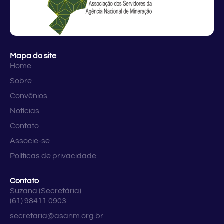
Mapa do site
Home
Sobre
Convênios
Notícias
Contato
Associe-se
Políticas de privacidade
Contato
Suzana (Secretária)
(61) 98411 0903
secretaria@asanm.org.br