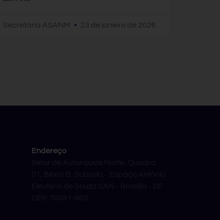
Secretária ASANM
23 de janeiro de 2026
Endereço
Setor de Autarquias Norte, Quadra
01, Bloco B, Subsolo, Espaço Antônio
Eleuterio de Souza SAN - Brasília - DF
CEP: 70041-903