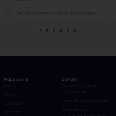
Secretária ASANM
23 de janeiro de 2026
1
2
3
4
5
6
Mapa do site
Contato
Home
Suzana (Secretária)
(61) 98411 0903
Sobre
secretaria@asanm.org.br
Convênios
Reclame aqui:
Notícias
ouvidoria@asanm.org.br